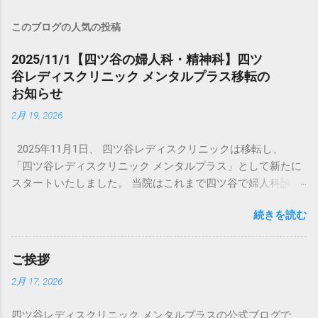
このブログの人気の投稿
2025/11/1【四ツ谷の婦人科・精神科】四ツ
谷レディスクリニック メンタルプラス移転の
お知らせ
2月 19, 2026
2025年11月1日、 四ツ谷レディスクリニックは移転し、
「四ツ谷レディスクリニック メンタルプラス」として新たに
スタートいたしました。 当院はこれまで四ツ谷で婦人科診療
を行ってまいりましたが、このたび精神科（心療内科）を併
続きを読む
設し、 女性のこころと身体を総合的にサポートできる体制を
整えました。 なお、移転先はこれまでのクリニックの隣の隣
のビルで、四ツ谷駅からのアクセスもほとんど変わりませ
ご挨拶
ん。 通い慣れた場所のすぐ近くですので、 これまで通院され
2月 17, 2026
ていた患者さまにも安心してお越しいただけます 。 月経不順
や更年期障害、PMSなどの婦人科診療に加え、 不安症状、不
四ツ谷レディスクリニック メンタルプラスの公式ブログで