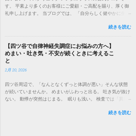
眠、 気分の落ち込みといった精神科領域のご相談にも対応し
す。 平素より多くのお客様にご愛顧・ご高配を賜り、厚く御
ております 。 婦人科と精神科は、実際の診療では密接に関わ
礼申し上げます。 当ブログでは、 「自分らしく健やかに生き
っています。 ホルモンバランスの変化がこころに影響するこ
る力」 を取り戻すお手伝いの一環として、皆様の健康な生活
ともあれば、 強いストレスが月経や体調に影響することもあ
続きを読む
に貢献する情報をお届けできるよう、コラムを適宜発信致し
ります。 四ツ谷で婦人科・精神科・心療内科をお探しの方に
ます💻 皆様のお役に立てるよう、スタッフ一同、より一層サ
とって、 安心してご相談いただける場所でありたいと考えて
ービスの向上に努めて参ります。 ホームページTOPはこちら
います。 場所は少し変わりましたが、 これまでと変わらず、
【四ツ谷で自律神経失調症にお悩みの方へ】
ご予約はこちら
一人ひとりのお話を丁寧にうかがいながら診療を行ってまい
めまい・吐き気・不安が続くときに考えるこ
ります 。 どうぞ今後ともよろしくお願いいたします。
と
2月 20, 2026
四ツ谷周辺で、「なんとなくずっと体調が悪い」そんな状態
が続いていませんか。 めまいがふわっと出る。 吐き気が抜け
ない。 動悸が突然はじまる。 眠りも浅い。 検査では「異常
なし」と言われたけれど、 つらさは確かにある。 そして最後
続きを読む
にこう言われることが多いです。 「自律神経ですね」 自律神
経失調症という言葉について、実は「自律神経失調症」は正
式な病名ではありません。 便利な言葉ではありますが、その
裏に何があるのかを整理しないと、症状はなかなか改善しま