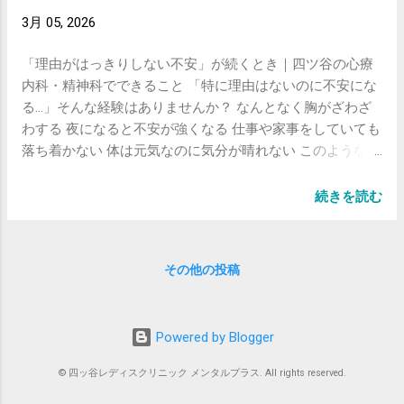
ないこと です。 実際には 👉 自律神経の乱れ 👉 ストレス
レス が 続く こと で、 心身 に さまざま な 症状 が 現れ ま
3月 05, 2026
反応 👉 軽いうつや不安 が関係していることがあります。
す。 適応 障害 の 主 な 症状 適応 障害 では、 精神 症状 と
治療は「心のケア」も含めて こういったケースでは 生活リ
身体 症状 の 両方 が 出る こと が あり ます。 精神 症状 ・
「理由がはっきりしない不安」が続くとき｜四ツ谷の心療
ズムの調整 ストレスの整理 必要に応じた薬物療法 が有効
気分 の 落ち込み ・ 不安 ・ イライラ ・ 集中 力 低下 身体
内科・精神科でできること 「特に理由はないのに不安にな
です。 抗うつ薬や抗不安薬は、 単に気分を良くするだけで
症状 ・ 動悸 ・ 吐き気 ・ 頭痛 ・ 食欲不振 ・ 不眠 特に 精
る…」そんな経験はありませんか？ なんとなく胸がざわざ
なく 👉 自律神経の安定 👉 身体症状の軽減 にも役立ちま
神科 では、「 会社 に 行 こう と すると 体調 が 悪 く な
わする 夜になると不安が強くなる 仕事や家事をしていても
す。 最後に 胸の苦しさがあると、誰でも不安になりますよ
る」 という 相談 が 多く 見 ら れ ます。 うつ病 と の 違い
落ち着かない 体は元気なのに気分が晴れない このような状
ね。 でも 「検査で異常がないのに症状がある」 そういう
適応 障害 と うつ病 は 似 てい ます が、 大きな 違い は ス
態が続くと、「自分の気持ちが弱いのではないか」「気の
ときは、 心の側面からのアプローチで楽になることも多い
トレス と の 関係 です。 適応 障害 は 特定 の ストレス が
せいかもしれない」と感じてしまう方も多くいらっしゃい
です。 ひとりで抱え込まず、気軽に...
続きを読む
原因 で 症状 が 出る こと が 特徴 です。 例えば ・ 職場 で
ます。 しかし、 理由がはっきりしない不安感も、心と体の
は つらい が 休日 は 元気 ・ 特定 の 人物 に 会う と 症状
バランスの変化によって起こる症状の一つ です。 実際に心
が 悪化 この よう な 場合 は、 適応 障害 の 可能性 が あり
療内科や精神科を受診される方の中でも、「はっきりした
その他の投稿
ます。 適応 障害 の 治療 主 な 治療 は 次 の 3 つ です。 ①
原因がわからない不安」で相談に来られる方は少なくあり
環境 調整 原因 と なる ストレス を 減らす こと が ...
ません。 この記事では、不安症状の特徴や原因、治療方法
について分かりやすくご紹介します。 不安症状とは？ 不安
Powered by Blogger
は本来、危険から身を守るための自然な反応です。 しか
し、必要以上に不安が強くなったり、長く続いたりする
© 四ッ谷レディスクリニック メンタルプラス. All rights reserved.
と、日常生活に影響が出てしまうことがあります。 よくみ