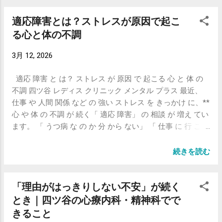
けられる感じがする 息苦しい 心臓がドキドキする 「これ
せん。 実際には 動悸 息苦しさ 胃腸の不調 頭痛 慢性的な疲
適応障害とは？ストレスが原因で起こ
って狭心症ですか？」と。 もちろん、本当に心臓の病気の
労感 といった身体症状として現れることも多いです。 「気
こともあります。 ただ実際には、 ストレスや不安が原因で
る心と体の不調
のせい」ではなく、 体にしっかりと反応が出ている状態 で
似たような症状が出るケースもかなり多い です。 ストレス
す。 頑張りすぎている人ほど、気づきにくい 特徴的なの
3月 12, 2026
と「冠攣縮」 少し専門的な話になりますが、 ストレスは
は、こういった不調が出る方ほど 真面目 責任感が強い 周
「自律神経」を乱します。 この自律神経のバランスが崩れ
囲に気を遣う といった傾向があることです。 「これくらい
適応 障害 と は？ ストレス が 原因 で 起こる 心 と 体 の
ると、 心臓の血管が一時的にギュッと縮むことがありま
普通」 「みんな頑張っているし」 そうやって無理を続けて
不調 四ツ谷 レディス クリニック メンタル プラス 最近、
す。 これがいわゆる 「冠攣縮（かんれんしゅく）」です。
しまう。 でも、体は正直です。 治療は「頑張り方を変える
仕事 や 人間 関係 など の 強い ストレス を きっかけ に、**
症状は狭心症とかなり似ています。 胸の痛み 圧迫感 息苦
こと」 こうした状態では 生活リズムの見直し ストレスの
心 や 体 の 不調 が 続く「 適応 障害」 の 相談 が 増え てい
しさ 夜間や早朝に起こることも多いのが特徴です。 心と体
整理 必要に応じた薬物療法 が有効です。 抗うつ薬や抗不
ます。 「 うつ病 な の か 分 から ない」 「 仕事 に 行 こう
は、想像以上につながっている 精神科をやっていると感じ
安薬は 「弱い人が使うもの」ではなく 👉 脳と自律神経を
と すると 体調 が 悪 く なる」 この よう な 症状 で 受診 さ
るのは、 「心の問題」と「体の症状」は切り離せないとい
整える治療 として使われます。 最後に 競争の中で頑張っ
れる 方 も 少 なく ありま せん。 今回 は 適応 障害 の 症
うことです。 例えば 強いストレス → 胸の苦しさ 不安 →
続きを読む
てきた人ほど、 気づかないうちに疲れがたまっています。
状・ 原因・ 治療 方法 について 解説 し ます。 適応 障害 と
動悸や息苦しさ 抑うつ → 倦怠感や食欲低下 こういった症
「なんとなく調子が悪い」 「理由はないけどつらい」 ...
は 適応 障害 と は、 強い ストレス が きっかけ で 心 や 体
状はとても一般的です。 「異常なし」と言われた後が大事
「理由がはっきりしない不安」が続く
に 症状 が 出る 状態 を いい ます。 例えば 次 の よう な ス
循環器で検査をして 「異常ありません」と言われたあと で
トレス が 原因 に なり ます。 ・ 職場 の 人間 関係 ・ 仕事
とき｜四ツ谷の心療内科・精神科でで
も症状は続く なんとなく不安が消えない こういう方がとて
の プレッシャー ・ セクハラ や パワハラ ・ 家庭 内 トラブ
も多いです。 この段階で大切なのは 「気のせい」で片付け
きること
ル ・ 環境 の 変化（ 転職・ 転勤 など） この よう な スト