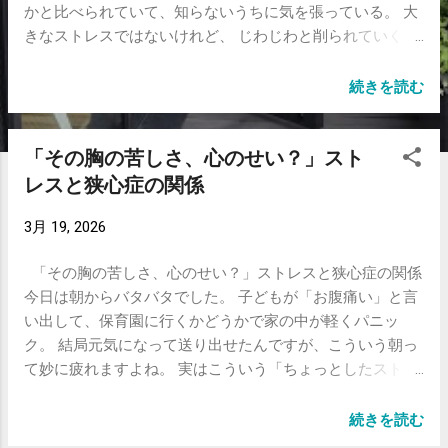
かと比べられていて、知らないうちに気を張っている。 大
きなストレスではないけれど、 じわじわと削られていくよ
うな疲れ を感じることが多くありました。 今はクリニック
を開業し、患者さんやスタッフと一人ひとり丁寧に向き合
続きを読む
える時間が増え、 以前よりもずっと、満足感の高い日々を
送れています。 だからこそ思うのは、 「理由のわからない
「その胸の苦しさ、心のせい？」スト
不調」の多くは、 実はこうした日常のストレスの積み重ね
なのではないか、ということです。 「特別な原因がないの
レスと狭心症の関係
に調子が悪い」 外来をしていると、こんな相談がよくあり
3月 19, 2026
ます。 なんとなくずっと疲れている やる気が出ない 体が
だるい 胸が苦しい感じがする 眠りが浅い でも検査をして
「その胸の苦しさ、心のせい？」ストレスと狭心症の関係
も、大きな異常は見つからない。 こういう状態は決して珍
今日は朝からバタバタでした。 子どもが「お腹痛い」と言
しくありません。 競争社会と「見えないストレス」 今の社
い出して、保育園に行くかどうかで家の中が軽くパニッ
会は、気づかないうちに常に評価されています。 仕事の成
ク。 結局元気になって送り出せたんですが、こういう朝っ
果 周囲との比較 SNSでの他人の生活 こうした環境の中で、
て妙に疲れますよね。 実はこういう「ちょっとしたストレ
知らないうちに「頑張り続ける状態」になってしまう方が
スの積み重ね」が、身体に思った以上の影響を与えること
多いです。 この状態が続くと、 自律神経が乱れ、心と体の
があります。 胸が苦しい＝心臓の病気、とは限らない 外来
両方に影響が出てきます。 心の疲れは「体の症状」として
続きを読む
をやっていると、よくこんな相談があります。 胸が締め付
出る ストレスは、いわゆる「気分」だけの問題ではありま