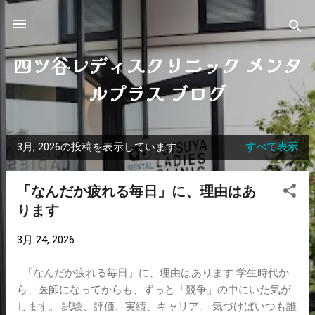
スキップしてメイン コンテンツに移動
四ツ谷レディスクリニック メンタ
ルプラス ブログ
3月, 2026の投稿を表示しています
すべて表示
投
稿
「なんだか疲れる毎日」に、理由はあ
ります
3月 24, 2026
「なんだか疲れる毎日」に、理由はあります 学生時代か
ら、医師になってからも、ずっと「競争」の中にいた気が
します。 試験、評価、実績、キャリア。 気づけばいつも誰