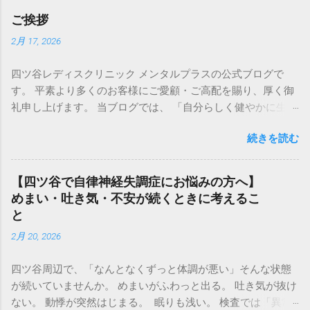
のビルで、四ツ谷駅からのアクセスもほとんど変わりませ
ご挨拶
ん。 通い慣れた場所のすぐ近くですので、 これまで通院され
2月 17, 2026
ていた患者さまにも安心してお越しいただけます 。 月経不順
や更年期障害、PMSなどの婦人科診療に加え、 不安症状、不
四ツ谷レディスクリニック メンタルプラスの公式ブログで
眠、 気分の落ち込みといった精神科領域のご相談にも対応し
す。 平素より多くのお客様にご愛顧・ご高配を賜り、厚く御
ております 。 婦人科と精神科は、実際の診療では密接に関わ
礼申し上げます。 当ブログでは、 「自分らしく健やかに生き
っています。 ホルモンバランスの変化がこころに影響するこ
る力」 を取り戻すお手伝いの一環として、皆様の健康な生活
ともあれば、 強いストレスが月経や体調に影響することもあ
続きを読む
に貢献する情報をお届けできるよう、コラムを適宜発信致し
ります。 四ツ谷で婦人科・精神科・心療内科をお探しの方に
ます💻 皆様のお役に立てるよう、スタッフ一同、より一層サ
とって、 安心してご相談いただける場所でありたいと考えて
ービスの向上に努めて参ります。 ホームページTOPはこちら
います。 場所は少し変わりましたが、 これまでと変わらず、
【四ツ谷で自律神経失調症にお悩みの方へ】
ご予約はこちら
一人ひとりのお話を丁寧にうかがいながら診療を行ってまい
めまい・吐き気・不安が続くときに考えるこ
ります 。 どうぞ今後ともよろしくお願いいたします。
と
2月 20, 2026
四ツ谷周辺で、「なんとなくずっと体調が悪い」そんな状態
が続いていませんか。 めまいがふわっと出る。 吐き気が抜け
ない。 動悸が突然はじまる。 眠りも浅い。 検査では「異常