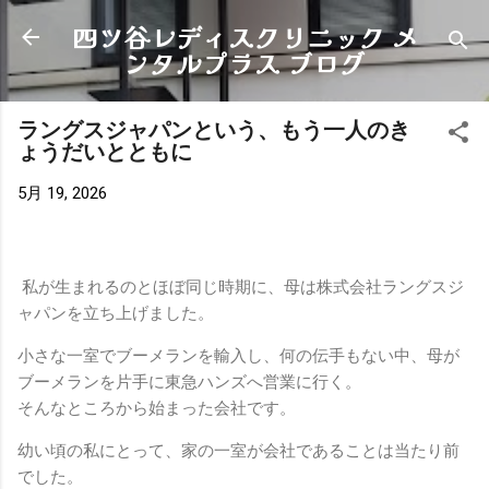
四ツ谷レディスクリニック メ
スキップしてメイン コンテンツに移動
ンタルプラス ブログ
ラングスジャパンという、もう一人のき
ょうだいとともに
5月 19, 2026
私が生まれるのとほぼ同じ時期に、母は株式会社ラングスジ
ャパンを立ち上げました。
小さな一室でブーメランを輸入し、何の伝手もない中、母が
ブーメランを片手に東急ハンズへ営業に行く。
そんなところから始まった会社です。
幼い頃の私にとって、家の一室が会社であることは当たり前
でした。