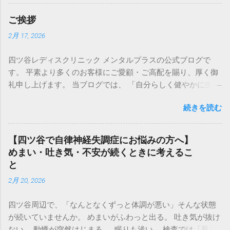
整えました。 なお、移転先はこれまでのクリニックの隣の隣
のビルで、四ツ谷駅からのアクセスもほとんど変わりませ
ご挨拶
ん。 通い慣れた場所のすぐ近くですので、 これまで通院され
2月 17, 2026
ていた患者さまにも安心してお越しいただけます 。 月経不順
や更年期障害、PMSなどの婦人科診療に加え、 不安症状、不
四ツ谷レディスクリニック メンタルプラスの公式ブログで
眠、 気分の落ち込みといった精神科領域のご相談にも対応し
す。 平素より多くのお客様にご愛顧・ご高配を賜り、厚く御
ております 。 婦人科と精神科は、実際の診療では密接に関わ
礼申し上げます。 当ブログでは、 「自分らしく健やかに生き
っています。 ホルモンバランスの変化がこころに影響するこ
る力」 を取り戻すお手伝いの一環として、皆様の健康な生活
ともあれば、 強いストレスが月経や体調に影響することもあ
続きを読む
に貢献する情報をお届けできるよう、コラムを適宜発信致し
ります。 四ツ谷で婦人科・精神科・心療内科をお探しの方に
ます💻 皆様のお役に立てるよう、スタッフ一同、より一層サ
とって、 安心してご相談いただける場所でありたいと考えて
ービスの向上に努めて参ります。 ホームページTOPはこちら
います。 場所は少し変わりましたが、 これまでと変わらず、
【四ツ谷で自律神経失調症にお悩みの方へ】
ご予約はこちら
一人ひとりのお話を丁寧にうかがいながら診療を行ってまい
めまい・吐き気・不安が続くときに考えるこ
ります 。 どうぞ今後ともよろしくお願いいたします。
と
2月 20, 2026
四ツ谷周辺で、「なんとなくずっと体調が悪い」そんな状態
が続いていませんか。 めまいがふわっと出る。 吐き気が抜け
ない。 動悸が突然はじまる。 眠りも浅い。 検査では「異常